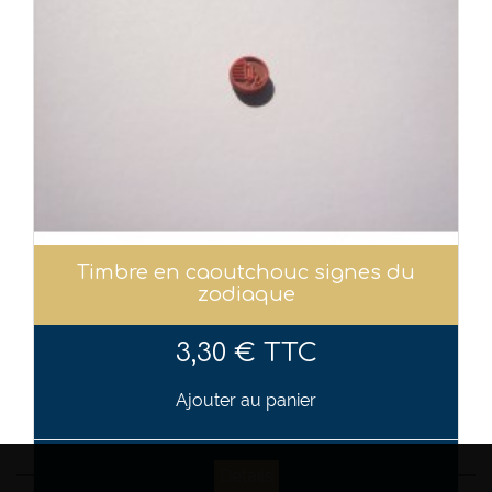
Timbre en caoutchouc signes du
zodiaque
3,30 € TTC
Ajouter au panier
Détails