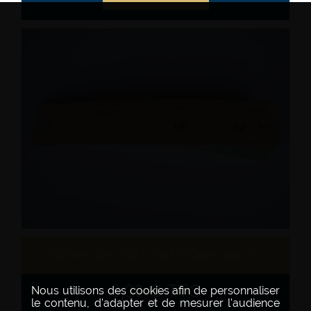
Carnet de 200 tickets "Café" pour...
3,30 € TTC
Nous utilisons des cookies afin de personnaliser
le contenu, d'adapter et de mesurer l'audience